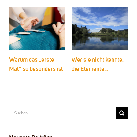
Warum das „erste
Wer sie nicht kennte,
P
Mal“ so besonders ist
die Elemente…
„
Suche
nach: